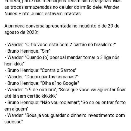
Federal, parte das mensagens teriam sido apagadas. Mas
as trocas armazenadas no celular do irmão dele, Wander
Nunes Pinto Júnior, estavam intactas.
A primeira conversa apresentada no inquérito é de 29 de
agosto de 2023:
- Wander: "O tio você está com 2 cartão no brasileiro?"
- Bruno Henrique: "Sim"
- Wander: "Quando (o) pessoal mandar tomar o 3 liga nós
hein kkkk"
- Bruno Henrique: "Contra o Santos"
- Wander: "Daqui quantas semanas?"
- Bruno Henrique: "Olha aí no Google"
- Wander: "29 de outubro"; "Será que você vai aguentar ficar
até lá sem cartão kkkkkk"
- Bruno Henrique: "Não vou reclamar"; "Só se eu entrar forte
em alguém"
- Wander: "Boua já vou guardar o dinheiro investimento com
sucesso"