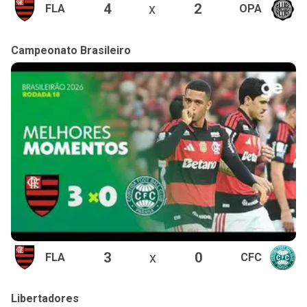
4
x
2
FLA
OPA
Campeonato Brasileiro
3
x
0
FLA
CFC
Libertadores