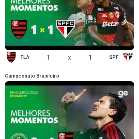
1
x
1
FLA
SPF
Campeonato Brasileiro