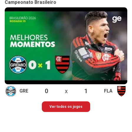
Campeonato Brasileiro
0
x
1
GRE
FLA
Ver todos os jogos