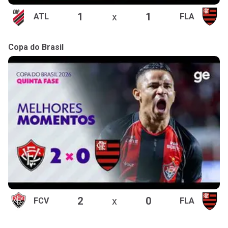
1
x
1
ATL
FLA
Copa do Brasil
2
x
0
FCV
FLA