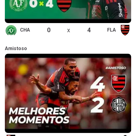
0
x
4
CHA
FLA
Amistoso