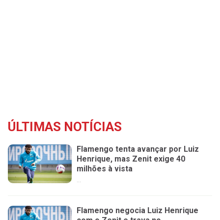
ÚLTIMAS NOTÍCIAS
Flamengo tenta avançar por Luiz
Henrique, mas Zenit exige 40
milhões à vista
...
Flamengo negocia Luiz Henrique