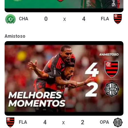
0
x
4
CHA
FLA
Amistoso
4
x
2
FLA
OPA