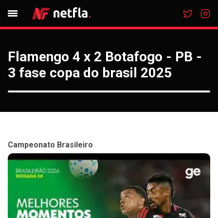
Flamengo 4 x 2 Botafogo - PB -
3 fase copa do brasil 2025
Campeonato Brasileiro