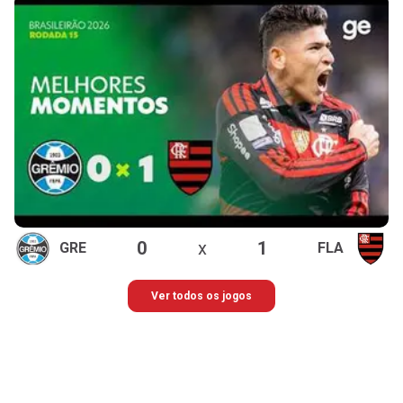
0
x
1
GRE
FLA
Ver todos os jogos