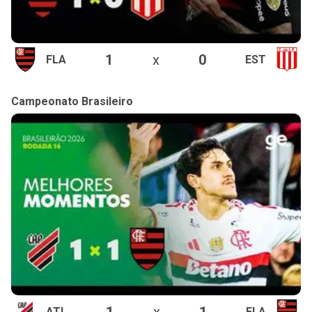
1
x
0
FLA
EST
Campeonato Brasileiro
1
x
1
ATL
FLA