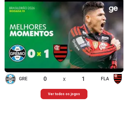
0
x
1
GRE
FLA
Ver todos os jogos