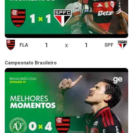
1
x
1
FLA
SPF
Campeonato Brasileiro