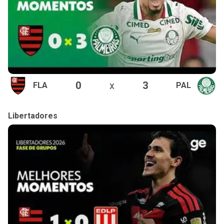
0
x
3
FLA
PAL
Libertadores