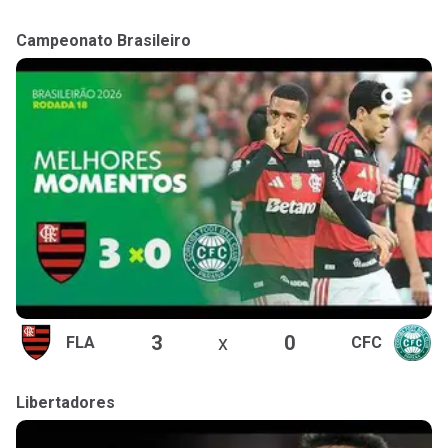
Campeonato Brasileiro
3
x
0
FLA
CFC
Libertadores