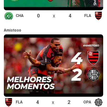
0
x
4
CHA
FLA
Amistoso
4
x
2
FLA
OPA