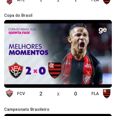
Copa do Brasil
2
x
0
FCV
FLA
Campeonato Brasileiro