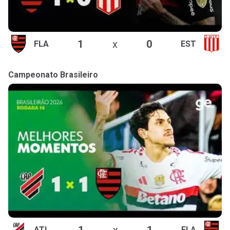
1
x
0
FLA
EST
Campeonato Brasileiro
1
x
1
ATL
FLA