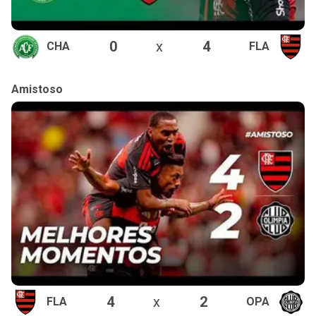
0
x
4
CHA
FLA
Amistoso
4
x
2
FLA
OPA