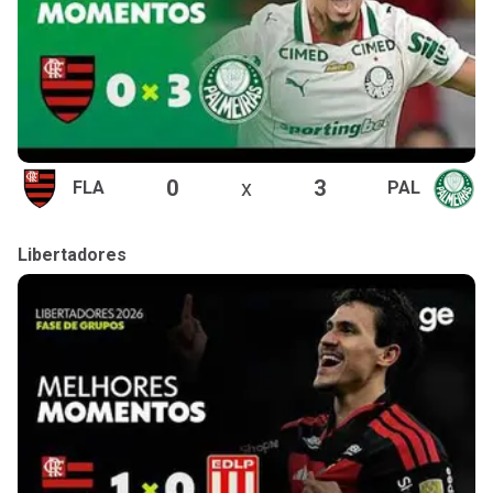
0
x
3
FLA
PAL
Libertadores