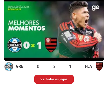
0
x
1
GRE
FLA
Ver todos os jogos