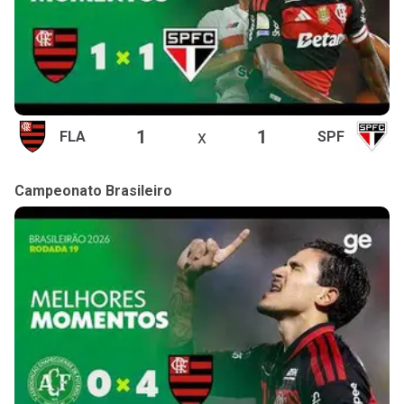
1
x
1
FLA
SPF
Campeonato Brasileiro