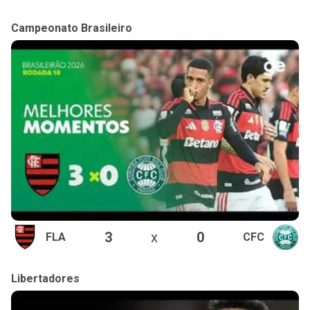
Campeonato Brasileiro
3
x
0
FLA
CFC
Libertadores