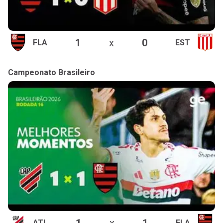
1
x
0
FLA
EST
Campeonato Brasileiro
1
x
1
ATL
FLA