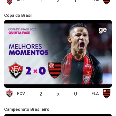
Copa do Brasil
2
x
0
FCV
FLA
Campeonato Brasileiro