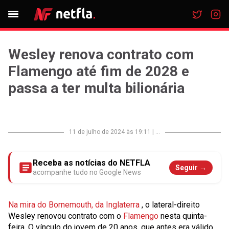
Wesley renova contrato com
Flamengo até fim de 2028 e
passa a ter multa bilionária
11 de julho de 2024 às 19:11
|
...
Receba as notícias do NETFLA
Seguir →
acompanhe tudo no Google News
Na mira do Bornemouth, da Inglaterra
, o lateral-direito
Wesley renovou contrato com o
Flamengo
nesta quinta-
feira. O vínculo do jovem de 20 anos, que antes era válido