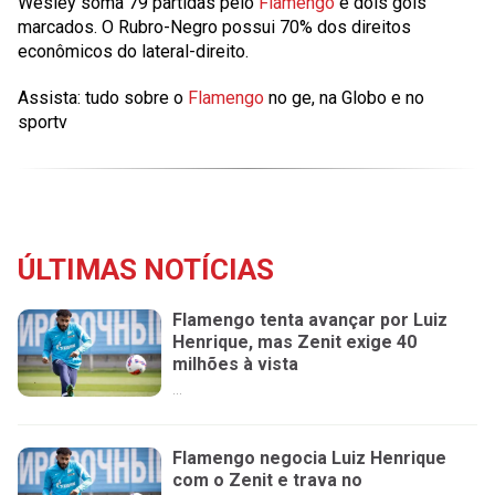
Wesley soma 79 partidas pelo
Flamengo
e dois gols
marcados. O Rubro-Negro possui 70% dos direitos
econômicos do lateral-direito.
Assista: tudo sobre o
Flamengo
no ge, na Globo e no
sportv
ÚLTIMAS NOTÍCIAS
Flamengo tenta avançar por Luiz
Henrique, mas Zenit exige 40
milhões à vista
...
Flamengo negocia Luiz Henrique
com o Zenit e trava no