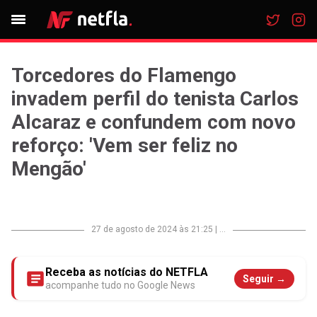
Torcedores do Flamengo
invadem perfil do tenista Carlos
Alcaraz e confundem com novo
reforço: 'Vem ser feliz no
Mengão'
27 de agosto de 2024 às 21:25
|
...
Receba as notícias do NETFLA
Seguir →
acompanhe tudo no Google News