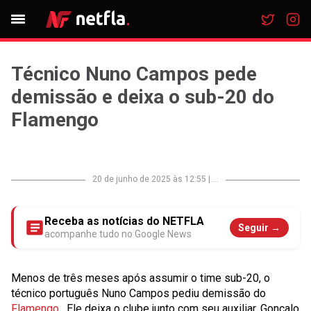
Técnico Nuno Campos pede
demissão e deixa o sub-20 do
Flamengo
20 de junho de 2025 às 12:55
|
...
Receba as notícias do NETFLA
Seguir →
acompanhe tudo no Google News
Menos de três meses após assumir o time sub-20, o
técnico português Nuno Campos pediu demissão do
Flamengo
. Ele deixa o clube junto com seu auxiliar, Gonçalo