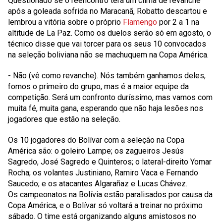
Questionado se o reencontro terá um clima de revanche
após a goleada sofrida no Maracanã, Robatto descartou e
lembrou a vitória sobre o próprio
Flamengo
por 2 a 1 na
altitude de La Paz. Como os duelos serão só em agosto, o
técnico disse que vai torcer para os seus 10 convocados
na seleção boliviana não se machuquem na Copa América.
- Não (vê como revanche). Nós também ganhamos deles,
fomos o primeiro do grupo, mas é a maior equipe da
competição. Será um confronto duríssimo, mas vamos com
muita fé, muita gana, esperando que não haja lesões nos
jogadores que estão na seleção.
Os 10 jogadores do Bolívar com a seleção na Copa
América são: o goleiro Lampe; os zagueiros Jesús
Sagredo, José Sagredo e Quinteros; o lateral-direito Yomar
Rocha; os volantes Justiniano, Ramiro Vaca e Fernando
Saucedo; e os atacantes Algarañaz e Lucas Chávez.
Os campeonatos na Bolívia estão paralisados por causa da
Copa América, e o Bolívar só voltará a treinar no próximo
sábado. O time está organizando alguns amistosos no