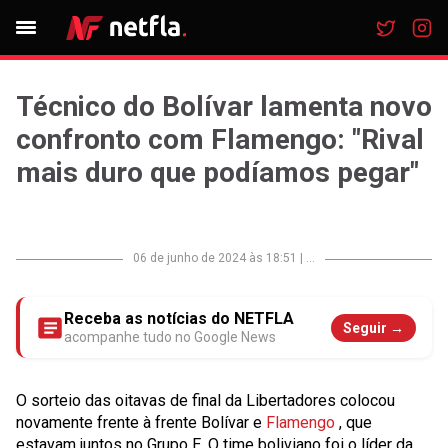
Técnico do Bolívar lamenta novo
confronto com Flamengo: "Rival
mais duro que podíamos pegar"
06 de junho de 2024 às 18:51
|
...
Receba as notícias do NETFLA
Seguir →
acompanhe tudo no Google News
O sorteio das oitavas de final da Libertadores colocou
novamente frente à frente Bolívar e
Flamengo
, que
estavam juntos no Grupo E. O time boliviano foi o líder da