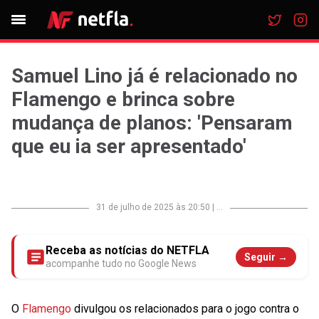
Samuel Lino já é relacionado no
Flamengo e brinca sobre
mudança de planos: 'Pensaram
que eu ia ser apresentado'
31 de julho de 2025 às 20:50
|
...
Receba as notícias do NETFLA
Seguir →
acompanhe tudo no Google News
O
Flamengo
divulgou os relacionados para o jogo contra o