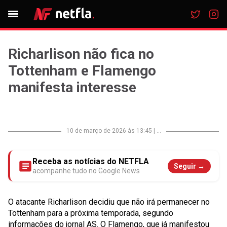
Richarlison não fica no
Tottenham e Flamengo
manifesta interesse
10 de março de 2026 às 13:45
|
...
Receba as notícias do NETFLA
Seguir →
acompanhe tudo no Google News
O atacante Richarlison decidiu que não irá permanecer no
Tottenham para a próxima temporada, segundo
informações do jornal AS. O Flamengo, que já manifestou