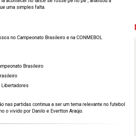
 ia acontecer no lance se fosse pé no pé",
analisou a
que uma simples falta.
issos no Campeonato Brasileiro e na CONMEBOL
Campeonato Brasileiro
rasileiro
 Libertadores
ão nas partidas continua a ser um tema relevante no futebol
o vivido por Danilo e Evertton Araújo.