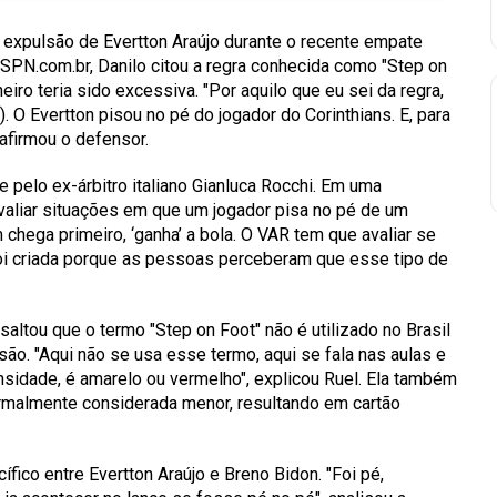
a expulsão de Evertton Araújo durante o recente empate
SPN.com.br, Danilo citou a regra conhecida como "Step on
eiro teria sido excessiva.
"Por aquilo que eu sei da regra,
). O Evertton pisou no pé do jogador do Corinthians. E, para
afirmou o defensor.
e pelo ex-árbitro italiano Gianluca Rocchi. Em uma
avaliar situações em que um jogador pisa no pé de um
chega primeiro, ‘ganha’ a bola. O VAR tem que avaliar se
foi criada porque as pessoas perceberam que esse tipo de
altou que o termo "Step on Foot" não é utilizado no Brasil
isão.
"Aqui não se usa esse termo, aqui se fala nas aulas e
sidade, é amarelo ou vermelho",
explicou Ruel. Ela também
malmente considerada menor, resultando em cartão
ífico entre Evertton Araújo e Breno Bidon.
"Foi pé,