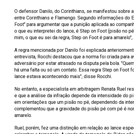
O defensor Danilo, do Corinthians, se manifestou sobre 
entre Corinthians e Flamengo. Segundo informações do E
Foot" para argumentar que a punição aplicada ao companh
o que eu interpretei do lance, é Step on Foot (pisão no pé
mim, o que eu sei da regra, Step on Foot é para amarelo",
A regra mencionada por Danilo foi explicada anteriorment
entrevista, Rocchi destacou que a norma foi criada para 
adversário por estar atrasado na disputa pela bola.
"Quem 
há uma falta ou só um contato. Essa regra Step on Foot 
lance estava acontecendo mais",
disse Rocchi.
No entanto, a especialista em arbitragem Renata Ruel ress
e que a análise da infração depende da intensidade do p
em orientações que um pisão no pé, dependendo da inten
complementou que a gravidade do pisão pé com pé é nor
amarelo.
Ruel, porém, fez uma distinção em relação ao lance espec