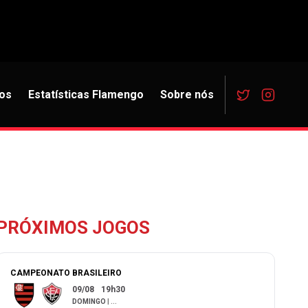
os
Estatísticas Flamengo
Sobre nós
PRÓXIMOS JOGOS
CAMPEONATO BRASILEIRO
09/08
19h30
DOMINGO
|
...