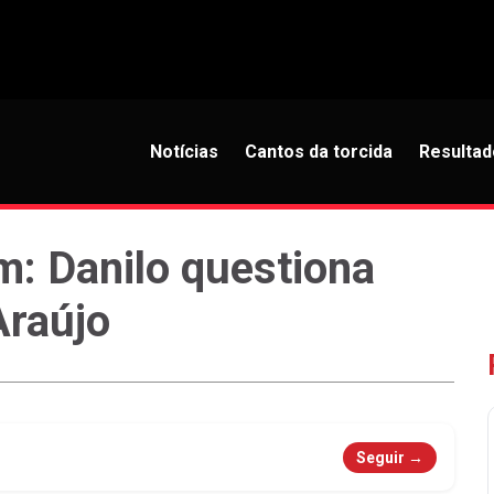
Notícias
Cantos da torcida
Resultad
m: Danilo questiona
Araújo
Seguir →