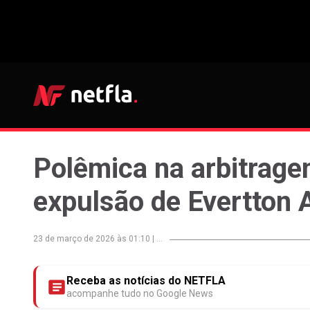
Polêmica na arbitrage
expulsão de Evertton 
23 de março de 2026 às 01:10
|
...
Receba as notícias do NETFLA
acompanhe tudo no Google News