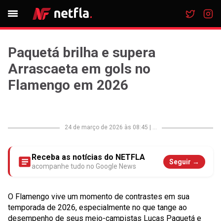
Paquetá brilha e supera
Arrascaeta em gols no
Flamengo em 2026
24 de março de 2026 às 08:45
|
...
Receba as notícias do NETFLA
Seguir →
acompanhe tudo no Google News
O Flamengo vive um momento de contrastes em sua
temporada de 2026, especialmente no que tange ao
desempenho de seus meio-campistas Lucas Paquetá e