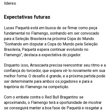
líderes.
Expectativas futuras
Lucas Paquetá está em busca de se firmar como peça
fundamental no Flamengo, sonhando em ser convocado
para a Seleção Brasileira na próxima Copa do Mundo.
“Sonhando em disputar a Copa do Mundo pela Seleção
Brasileira, Paquetá espera continuar evoluindo no
Flamengo”, destaca a expectativa do jogador.
Enquanto isso, Arrascaeta precisa reencontrar seu ritmo e a
confiança do torcedor, que espera vê-lo novamente em sua
melhor forma. O desafio é grande, e a próxima partida pode
ser determinante para ambos os jogadores e para a
trajetória do Flamengo na competição.
Com o embate contra o Red Bull Bragantino se
aproximando, o Flamengo terá a oportunidade de mostrar
se conseguirá manter a boa fase de Paquetá e resgatar a