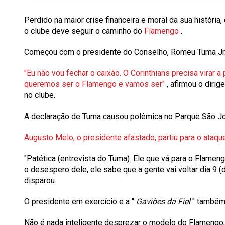
Perdido na maior crise financeira e moral da sua história
o clube deve seguir o caminho do
Flamengo
.
Começou com o presidente do Conselho,
Romeu Tuma Jr
"Eu não vou fechar o caixão. O Corinthians precisa virar 
queremos ser o Flamengo e vamos ser"
, afirmou o diri
no clube.
A declaração de Tuma causou polêmica no Parque São Jo
Augusto Melo, o presidente afastado, partiu para o ataq
"Patética (entrevista do Tuma). Ele que vá para o Flameng
o desespero dele, ele sabe que a gente vai voltar dia 9 (d
disparou.
O presidente em exercício e a "
Gaviões da Fiel
" também
Não é nada inteligente desprezar o modelo do Flamengo,