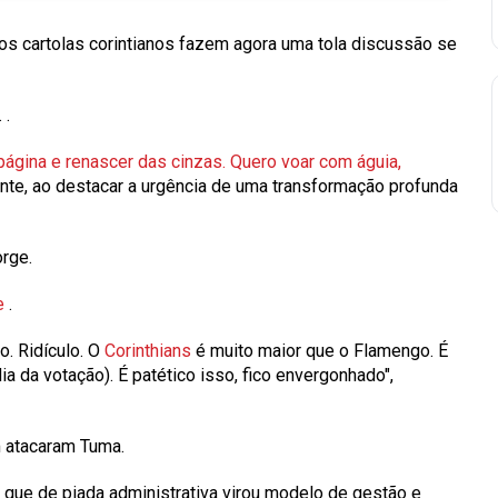
, os cartolas corintianos fazem agora uma tola discussão se
.
.
a página e renascer das cinzas. Quero voar com águia,
gente, ao destacar a urgência de uma transformação profunda
rge.
ue
.
o. Ridículo. O
Corinthians
é muito maior que o Flamengo. É
ia da votação). É patético isso, fico envergonhado",
 atacaram Tuma.
 que de piada administrativa virou modelo de gestão e