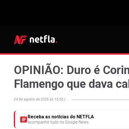
OPINIÃO: Duro é Corin
Flamengo que dava ca
04 de agosto de 2025 às 10:50
|
...
Receba as notícias do NETFLA
acompanhe tudo no Google News