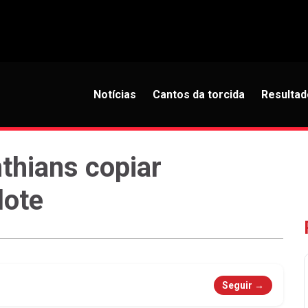
Notícias
Cantos da torcida
Resultad
thians copiar
lote
Seguir →