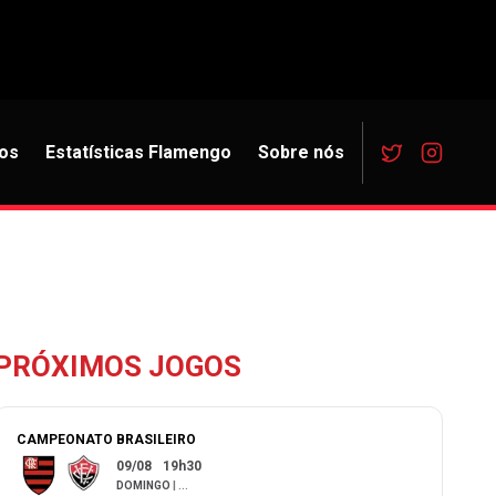
os
Estatísticas Flamengo
Sobre nós
PRÓXIMOS JOGOS
CAMPEONATO BRASILEIRO
09/08
19h30
DOMINGO
|
...