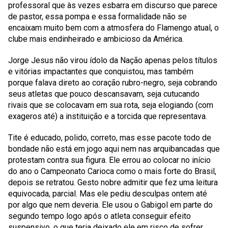
professoral que às vezes esbarra em discurso que parece
de pastor, essa pompa e essa formalidade não se
encaixam muito bem com a atmosfera do Flamengo atual, o
clube mais endinheirado e ambicioso da América.
Jorge Jesus
não virou ídolo da Nação apenas pelos títulos
e vitórias impactantes que conquistou, mas também
porque falava direto ao coração rubro-negro, seja cobrando
seus atletas que pouco descansavam, seja cutucando
rivais que se colocavam em sua rota, seja elogiando (com
exageros até) a instituição e a torcida que representava.
Tite é educado, polido, correto, mas esse pacote todo de
bondade não está em jogo aqui nem nas arquibancadas que
protestam contra sua figura. Ele errou ao colocar no início
do ano o Campeonato Carioca como o mais forte do Brasil,
depois se retratou. Gesto nobre admitir que fez uma leitura
equivocada, parcial. Mas ele pediu desculpas ontem até
por algo que nem deveria. Ele usou o Gabigol em parte do
segundo tempo logo após o atleta conseguir efeito
suspensivo, o que teria deixado ele em risco de sofrer