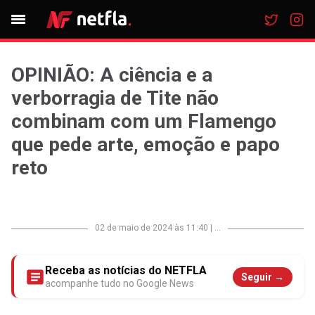
OPINIÃO: A ciência e a
verborragia de Tite não
combinam com um Flamengo
que pede arte, emoção e papo
reto
02 de maio de 2024 às 11:40
|
...
Receba as notícias do NETFLA
Seguir →
acompanhe tudo no Google News