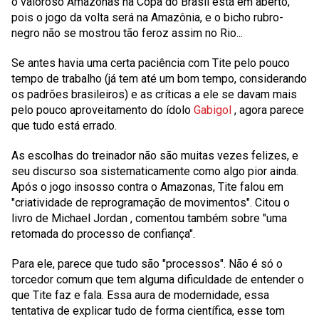
o valoroso Amazonas na Copa do Brasil está em aberto,
pois o jogo da volta será na Amazônia, e o bicho rubro-
negro não se mostrou tão feroz assim no Rio...
Se antes havia uma certa paciência com Tite pelo pouco
tempo de trabalho (já tem até um bom tempo, considerando
os padrões brasileiros) e as críticas a ele se davam mais
pelo pouco aproveitamento do ídolo
Gabigol
, agora parece
que tudo está errado.
As escolhas do treinador não são muitas vezes felizes, e
seu discurso soa sistematicamente como algo pior ainda.
Após o jogo insosso contra o Amazonas, Tite falou em
"criatividade de reprogramação de movimentos". Citou o
livro de
Michael Jordan
, comentou também sobre "uma
retomada do processo de confiança".
Para ele, parece que tudo são "processos". Não é só o
torcedor comum que tem alguma dificuldade de entender o
que Tite faz e fala. Essa aura de modernidade, essa
tentativa de explicar tudo de forma científica, esse tom