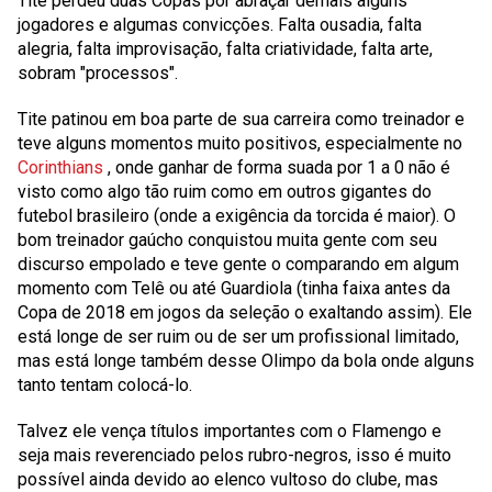
Tite perdeu duas Copas por abraçar demais alguns
jogadores e algumas convicções. Falta ousadia, falta
alegria, falta improvisação, falta criatividade, falta arte,
sobram "processos".
Tite patinou em boa parte de sua carreira como treinador e
teve alguns momentos muito positivos, especialmente no
Corinthians
, onde ganhar de forma suada por 1 a 0 não é
visto como algo tão ruim como em outros gigantes do
futebol brasileiro (onde a exigência da torcida é maior). O
bom treinador gaúcho conquistou muita gente com seu
discurso empolado e teve gente o comparando em algum
momento com Telê ou até Guardiola (tinha faixa antes da
Copa de 2018 em jogos da seleção o exaltando assim). Ele
está longe de ser ruim ou de ser um profissional limitado,
mas está longe também desse Olimpo da bola onde alguns
tanto tentam colocá-lo.
Talvez ele vença títulos importantes com o Flamengo e
seja mais reverenciado pelos rubro-negros, isso é muito
possível ainda devido ao elenco vultoso do clube, mas