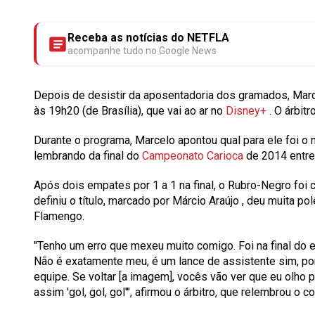
Receba as notícias do NETFLA
acompanhe tudo no Google News
Depois de desistir da aposentadoria dos gramados,
Marc
às 19h20 (de Brasília), que vai ao ar no
Disney+
. O árbit
Durante o programa, Marcelo apontou qual para ele foi o ma
lembrando da final do
Campeonato Carioca
de
2014
entr
Após dois empates por 1 a 1 na final, o Rubro-Negro foi
definiu o título, marcado por
Márcio Araújo
, deu muita po
Flamengo.
"Tenho um erro que mexeu muito comigo. Foi na final do e
Não é exatamente meu, é um lance de assistente sim, por
equipe. Se voltar [a imagem], vocês vão ver que eu olho p
assim 'gol, gol, gol'", afirmou o árbitro, que relembrou o c