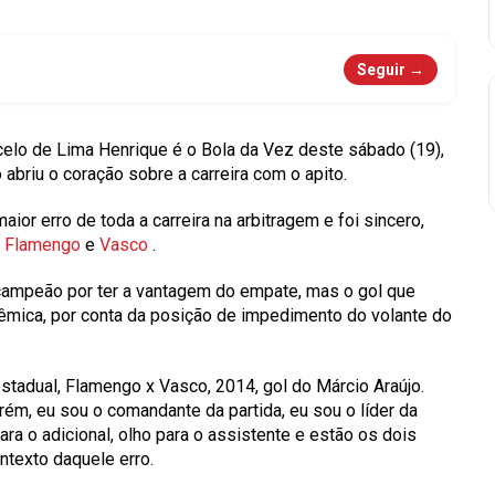
Seguir →
elo de Lima Henrique
é o
Bola da Vez
deste sábado (19),
ro abriu o coração sobre a carreira com o apito.
ior erro de toda a carreira na arbitragem e foi sincero,
e
Flamengo
e
Vasco
.
 campeão por ter a vantagem do empate, mas o gol que
lêmica, por conta da posição de impedimento do volante do
stadual, Flamengo x Vasco, 2014, gol do Márcio Araújo.
ém, eu sou o comandante da partida, eu sou o líder da
ara o adicional, olho para o assistente e estão os dois
ontexto daquele erro.