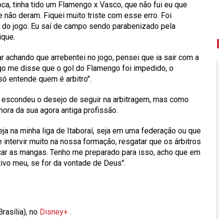
oca, tinha tido um Flamengo x Vasco, que não fui eu que
e não deram. Fiquei muito triste com esse erro. Foi
 do jogo. Eu saí de campo sendo parabenizado pela
ique.
lar achando que arrebentei no jogo, pensei que ia sair com a
igo me disse que o gol do Flamengo foi impedido, o
 só entende quem é arbitro".
ão escondeu o desejo de seguir na arbitragem, mas como
ora da sua agora antiga profissão.
eja na minha liga de Itaboraí, seja em uma federação ou que
 intervir muito na nossa formação, resgatar que os árbitros
çar as mangas. Tenho me preparado para isso, acho que em
tivo meu, se for da vontade de Deus".
rasília), no
Disney+
.