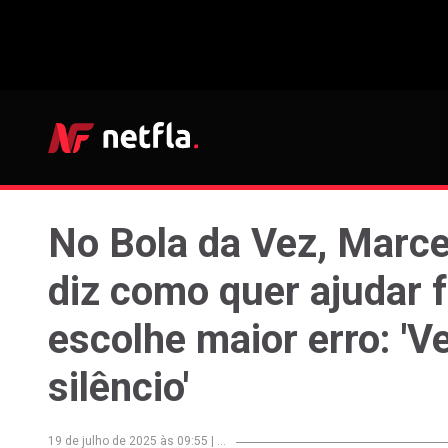
No Bola da Vez, Marce
diz como quer ajudar 
escolhe maior erro: 'V
silêncio'
19 de julho de 2025 às 09:55
|
...