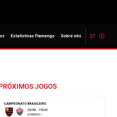
os
Estatísticas Flamengo
Sobre nós
PRÓXIMOS JOGOS
CAMPEONATO BRASILEIRO
09/08
19h30
DOMINGO
|
...