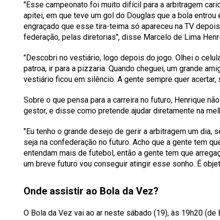
"Esse campeonato foi muito difícil para a arbitragem cari
apitei, em que teve um gol do Douglas que a bola entrou 
engraçado que esse tira-teima só apareceu na TV depois
federação, pelas diretorias", disse Marcelo de Lima Henr
"Descobri no vestiário, logo depois do jogo. Olhei o celu
patroa, ir para a pizzaria. Quando cheguei, um grande am
vestiário ficou em silêncio. A gente sempre quer acertar,
Sobre o que pensa para a carreira no futuro, Henrique n
gestor, e disse como pretende ajudar diretamente na melh
"Eu tenho o grande desejo de gerir a arbitragem um dia, s
seja na confederação no futuro. Acho que a gente tem que
entendam mais de futebol, então a gente tem que arrega
um breve futuro vou conseguir atingir esse sonho. É obje
Onde assistir ao Bola da Vez?
O
Bola da Vez
vai ao ar neste sábado (19), às 19h20 (de B