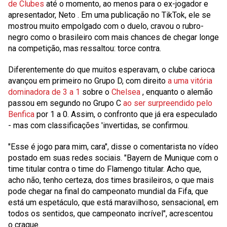
de Clubes
até o momento, ao menos para o ex-jogador e
apresentador,
Neto
. Em uma publicação no TikTok, ele se
mostrou muito empolgado com o duelo, cravou o rubro-
negro como o brasileiro com mais chances de chegar longe
na competição, mas ressaltou: torce contra.
Diferentemente do que muitos esperavam, o clube carioca
avançou em primeiro no Grupo D, com direito
a uma vitória
dominadora de 3 a 1
sobre o
Chelsea
, enquanto o alemão
passou em segundo no Grupo C
ao ser surpreendido pelo
Benfica
por 1 a 0. Assim, o confronto que já era especulado
- mas com classificações 'invertidas, se confirmou.
"Esse é jogo para mim, cara", disse o comentarista no vídeo
postado em suas redes sociais. "Bayern de Munique com o
time titular contra o time do Flamengo titular. Acho que,
acho não, tenho certeza, dos times brasileiros, o que mais
pode chegar na final do campeonato mundial da Fifa, que
está um espetáculo, que está maravilhoso, sensacional, em
todos os sentidos, que campeonato incrível", acrescentou
o craque.