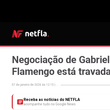
Negociação de Gabrie
Flamengo está travad
07 de janeiro de 2026 às 12:15
|
...
Receba as notícias do NETFLA
acompanhe tudo no Google News