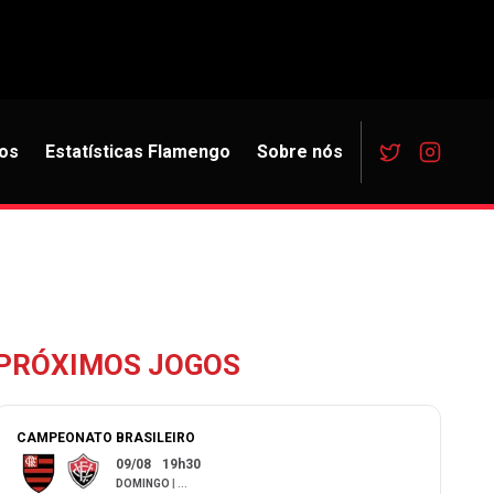
os
Estatísticas Flamengo
Sobre nós
PRÓXIMOS JOGOS
CAMPEONATO BRASILEIRO
09/08
19h30
DOMINGO
|
...