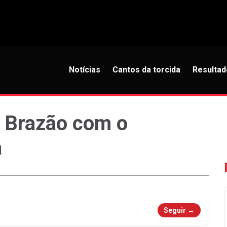
Notícias
Cantos da torcida
Resultad
l Brazão com o
a
Seguir →