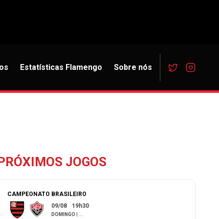
os
Estatísticas Flamengo
Sobre nós
PRÓXIMOS JOGOS
CAMPEONATO BRASILEIRO
09/08
19h30
DOMINGO
|
...