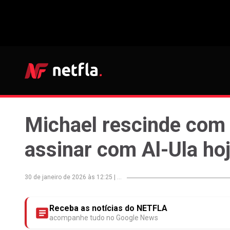
Michael rescinde com
assinar com Al-Ula ho
30 de janeiro de 2026 às 12:25
|
...
Receba as notícias do NETFLA
acompanhe tudo no Google News