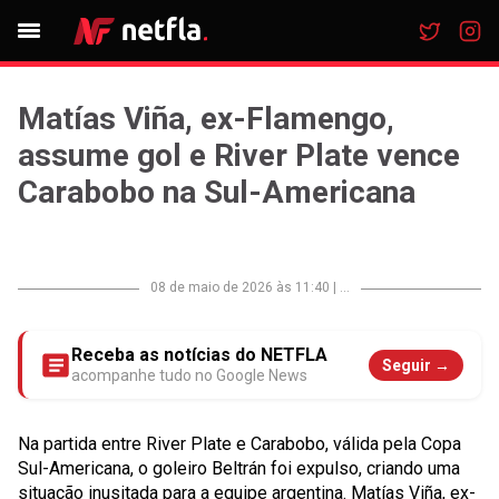
Matías Viña, ex-Flamengo,
assume gol e River Plate vence
Carabobo na Sul-Americana
08 de maio de 2026 às 11:40
|
...
Receba as notícias do NETFLA
Seguir →
acompanhe tudo no Google News
Na partida entre
River Plate
e
Carabobo
, válida pela
Copa
Sul-Americana
, o goleiro
Beltrán
foi expulso, criando uma
situação inusitada para a equipe argentina.
Matías Viña
, ex-