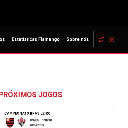
os
Estatísticas Flamengo
Sobre nós
PRÓXIMOS JOGOS
CAMPEONATO BRASILEIRO
09/08
19h30
DOMINGO
|
...