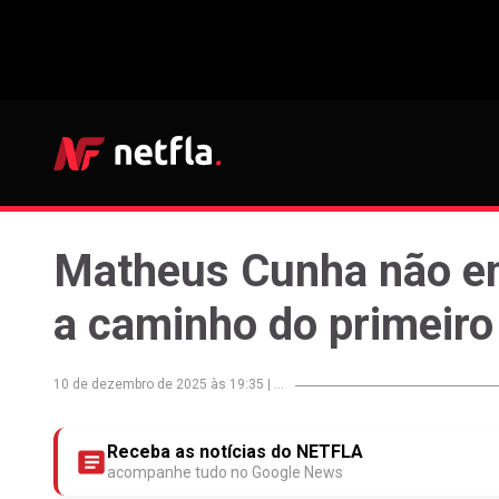
Matheus Cunha não en
a caminho do primeiro 
10 de dezembro de 2025 às 19:35
|
...
Receba as notícias do NETFLA
acompanhe tudo no Google News