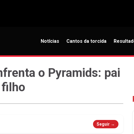
Notícias
Cantos da torcida
Resultad
frenta o Pyramids: pai
filho
Seguir →