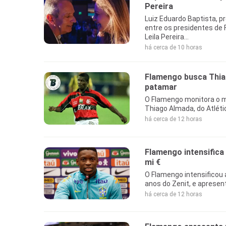
Pereira
Luiz Eduardo Baptista, p
entre os presidentes de 
Leila Pereira...
há cerca de 10 horas
Flamengo busca Thia
patamar
O Flamengo monitora o m
Thiago Almada, do Atléti
há cerca de 12 horas
Flamengo intensifica
mi €
O Flamengo intensificou 
anos do Zenit, e apresen
há cerca de 12 horas