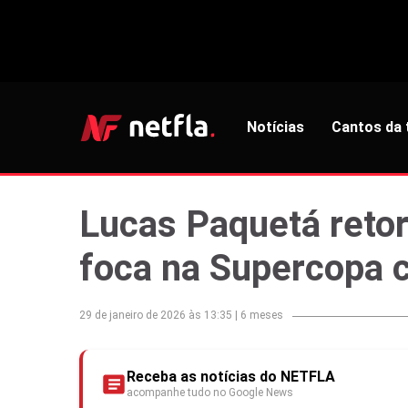
Notícias
Cantos da 
Lucas Paquetá reto
foca na Supercopa c
29 de janeiro de 2026 às 13:35
|
6 meses
Receba as notícias do NETFLA
acompanhe tudo no Google News