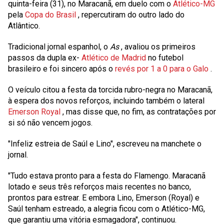
quinta-feira (31), no Maracanã, em duelo com o
Atlético-MG
pela
Copa do Brasil
, repercutiram do outro lado do
Atlântico.
Tradicional jornal espanhol, o
As
, avaliou os primeiros
passos da dupla ex-
Atlético de Madrid
no futebol
brasileiro e foi sincero após o
revés por 1 a 0 para o Galo
.
O veículo citou a festa da torcida rubro-negra no Maracanã,
à espera dos novos reforços, incluindo também o lateral
Emerson Royal
, mas disse que, no fim, as contratações por
si só não vencem jogos.
"Infeliz estreia de Saúl e Lino", escreveu na manchete o
jornal.
"Tudo estava pronto para a festa do Flamengo. Maracanã
lotado e seus três reforços mais recentes no banco,
prontos para estrear. E embora Lino, Emerson (Royal) e
Saúl tenham estreado, a alegria ficou com o Atlético-MG,
que garantiu uma vitória esmagadora", continuou.