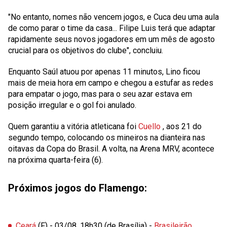
"No entanto, nomes não vencem jogos, e Cuca deu uma aula
de como parar o time da casa... Filipe Luis terá que adaptar
rapidamente seus novos jogadores em um mês de agosto
crucial para os objetivos do clube", concluiu.
Enquanto Saúl atuou por apenas
11
minutos, Lino ficou
mais de meia hora em campo e chegou a estufar as redes
para empatar o jogo, mas para o seu azar estava em
posição irregular e o gol foi anulado.
Quem garantiu a vitória atleticana foi
Cuello
, aos
21
do
segundo tempo, colocando os mineiros na dianteira nas
oitavas da Copa do Brasil. A volta, na Arena MRV, acontece
na próxima quarta-feira (6).
Próximos jogos do Flamengo:
Ceará
(F) - 03/08, 18h30 (de Brasília) -
Brasileirão