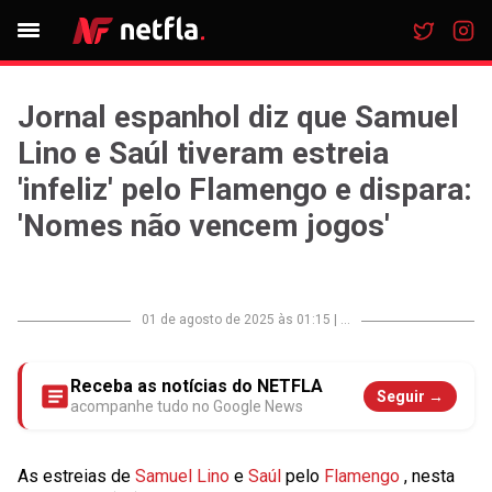
Jornal espanhol diz que Samuel
Lino e Saúl tiveram estreia
'infeliz' pelo Flamengo e dispara:
'Nomes não vencem jogos'
01 de agosto de 2025 às 01:15
|
...
Receba as notícias do NETFLA
Seguir →
acompanhe tudo no Google News
As estreias de
Samuel Lino
e
Saúl
pelo
Flamengo
, nesta