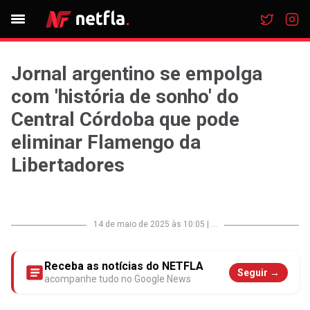
Jornal argentino se empolga
com 'história de sonho' do
Central Córdoba que pode
eliminar Flamengo da
Libertadores
14 de maio de 2025 às 10:05
|
...
Receba as notícias do NETFLA
Seguir →
acompanhe tudo no Google News