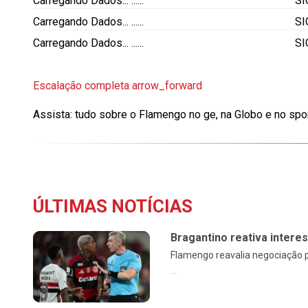
Carregando Dados...
......
S
Carregando Dados...
......
S
Carregando Dados...
......
S
Escalação completa
arrow_forward
Assista: tudo sobre o Flamengo no ge, na Globo e no spo
ÚLTIMAS NOTÍCIAS
Bragantino reativa intere
Flamengo reavalia negociação p
...