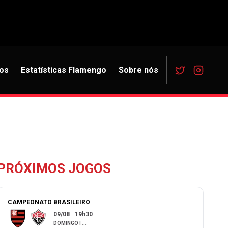
os
Estatísticas Flamengo
Sobre nós
PRÓXIMOS JOGOS
CAMPEONATO BRASILEIRO
09/08
19h30
DOMINGO
|
...