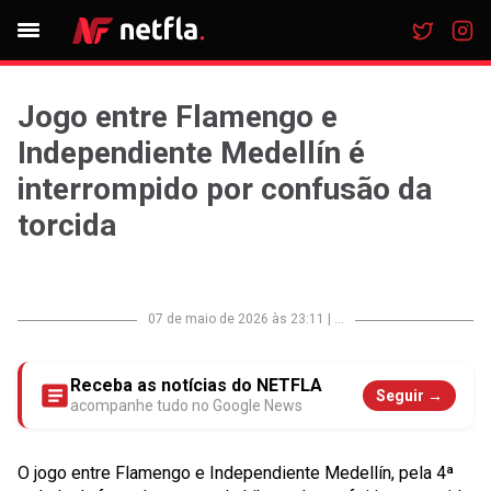
Jogo entre Flamengo e
Independiente Medellín é
interrompido por confusão da
torcida
07 de maio de 2026 às 23:11
|
...
Receba as notícias do NETFLA
Seguir →
acompanhe tudo no Google News
O jogo entre Flamengo e Independiente Medellín, pela 4ª