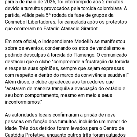
para
5 de maio de 2026
, foi interrompido aos 2 minutos
devido a tumultos provocados pela torcida colombiana. A
partida, válida pela 5ª rodada da fase de grupos da
Conmebol Libertadores, foi cancelada após os protestos
que ocorreram no
Estádio Atanasio Girardot
.
Em nota oficial, o
Independiente Medellín
se manifestou
sobre os eventos, condenando os atos de vandalismo e
pedindo desculpas à torcida do
Flamengo
. O comunicado
destacou que o clube "compreende a frustração da torcida
e respeita suas opiniões, sempre que sejam expressas
com respeito e dentro do marco da convivência saudável."
Além disso, o clube agradeceu aos torcedores que
"acataram de maneira tranquila a evacuação do estádio e
seu bom comportamento, mesmo em meio a seus
inconformismos."
As autoridades locais confirmaram a prisão de nove
pessoas em função dos tumultos, incluindo um menor de
idade. Três dos detidos foram levados para o
Centro de
Custódia Protetiva
, enquanto outros três foram autuados