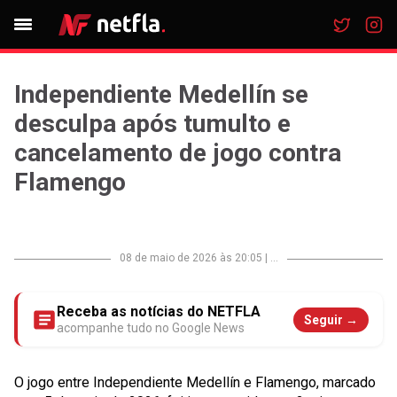
Independiente Medellín se
desculpa após tumulto e
cancelamento de jogo contra
Flamengo
08 de maio de 2026 às 20:05
|
...
Receba as notícias do NETFLA
Seguir →
acompanhe tudo no Google News
O jogo entre
Independiente Medellín
e
Flamengo
, marcado