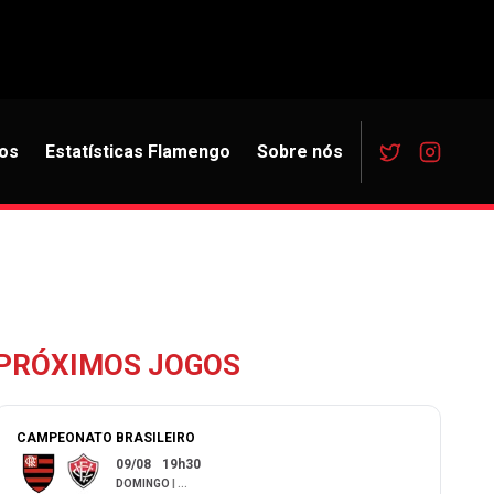
os
Estatísticas Flamengo
Sobre nós
PRÓXIMOS JOGOS
CAMPEONATO BRASILEIRO
09/08
19h30
DOMINGO
|
...