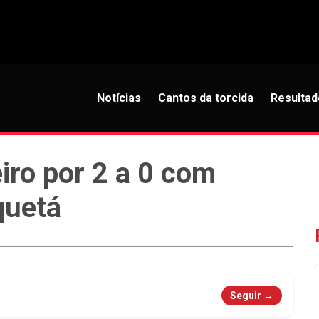
Notícias
Cantos da torcida
Resultad
ro por 2 a 0 com
quetá
Seguir →