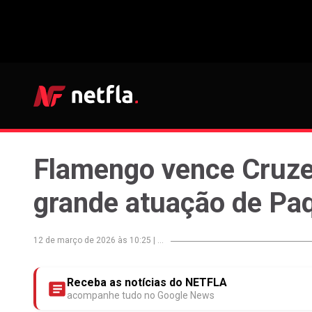
Flamengo vence Cruzei
grande atuação de Pa
12 de março de 2026 às 10:25
|
...
Receba as notícias do NETFLA
acompanhe tudo no Google News