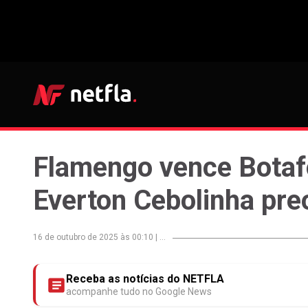
Flamengo vence Botaf
Everton Cebolinha pr
16 de outubro de 2025 às 00:10
|
...
Receba as notícias do NETFLA
acompanhe tudo no Google News