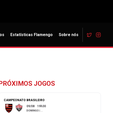
os
Estatísticas Flamengo
Sobre nós
PRÓXIMOS JOGOS
CAMPEONATO BRASILEIRO
09/08
19h30
DOMINGO
|
...