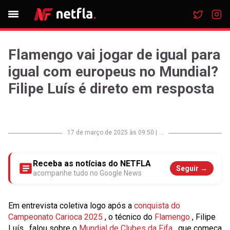
Flamengo vai jogar de igual para
igual com europeus no Mundial?
Filipe Luís é direto em resposta
17 de março de 2025 às 09:50
|
...
Receba as notícias do NETFLA
Seguir →
acompanhe tudo no Google News
Em entrevista coletiva logo após a
conquista do
Campeonato Carioca 2025
, o técnico do
Flamengo
,
Filipe
Luís
, falou sobre o
Mundial de Clubes da Fifa
, que começa