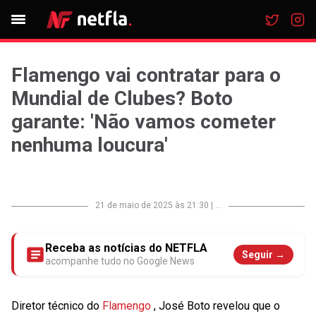
Flamengo vai contratar para o
Mundial de Clubes? Boto
garante: 'Não vamos cometer
nenhuma loucura'
21 de maio de 2025 às 21:30
|
...
Receba as notícias do NETFLA
Seguir →
acompanhe tudo no Google News
Diretor técnico do
Flamengo
,
José Boto
revelou que o