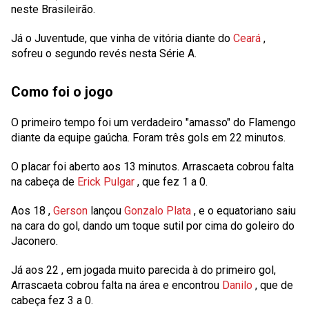
neste Brasileirão.
Já o Juventude, que vinha de vitória diante do
Ceará
,
sofreu o segundo revés nesta Série A.
Como foi o jogo
O primeiro tempo foi um verdadeiro "amasso" do Flamengo
diante da equipe gaúcha. Foram três gols em
22
minutos.
O placar foi aberto aos
13
minutos. Arrascaeta cobrou falta
na cabeça de
Erick Pulgar
, que fez 1 a 0.
Aos
18
,
Gerson
lançou
Gonzalo Plata
, e o equatoriano saiu
na cara do gol, dando um toque sutil por cima do goleiro do
Jaconero.
Já aos
22
, em jogada muito parecida à do primeiro gol,
Arrascaeta cobrou falta na área e encontrou
Danilo
, que de
cabeça fez 3 a 0.