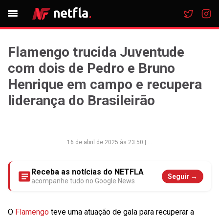
Flamengo trucida Juventude
com dois de Pedro e Bruno
Henrique em campo e recupera
liderança do Brasileirão
16 de abril de 2025 às 23:50
|
...
Receba as notícias do NETFLA
Seguir →
acompanhe tudo no Google News
O
Flamengo
teve uma atuação de gala para recuperar a