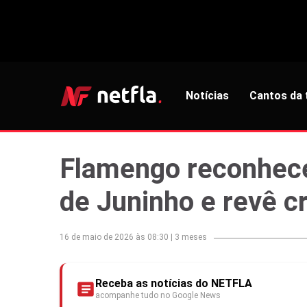
Notícias
Cantos da 
Flamengo reconhece
de Juninho e revê cr
16 de maio de 2026 às 08:30
|
3 meses
Receba as notícias do NETFLA
acompanhe tudo no Google News