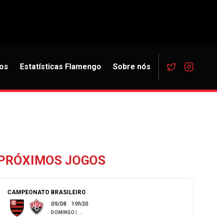
os
Estatísticas Flamengo
Sobre nós
PRÓXIMOS JOGOS
CAMPEONATO BRASILEIRO
09/08
19h30
DOMINGO
|
...