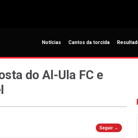
Notícias
Cantos da torcida
Resultad
sta do Al-Ula FC e
l
Seguir →