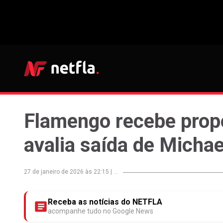
Flamengo recebe propo
avalia saída de Michae
27 de janeiro de 2026 às 22:15
|
...
Receba as notícias do NETFLA
acompanhe tudo no Google News