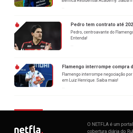
Benfica Residential Academy. Saiba m
...
Pedro tem contrato até 20
Pedro, centroavante do Flamengo
Entenda!
...
Flamengo interrompe compra de
Flamengo interrompe negociação por 
em Luiz Henrique. Saiba mais!
...
O NETFLA é um portal 
cobertura diária do R