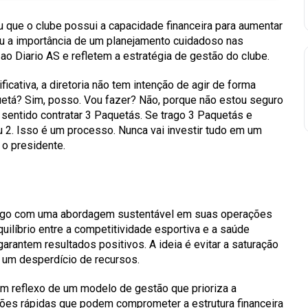
u que o clube possui a capacidade financeira para aumentar
u a importância de um planejamento cuidadoso nas
ao Diario AS e refletem a estratégia de gestão do clube.
icativa, a diretoria não tem intenção de agir de forma
etá? Sim, posso. Vou fazer? Não, porque não estou seguro
entido contratar 3 Paquetás. Se trago 3 Paquetás e
u 2. Isso é um processo. Nunca vai investir tudo em um
u o presidente.
ngo com uma abordagem sustentável em suas operações
uilíbrio entre a competitividade esportiva e a saúde
garantem resultados positivos. A ideia é evitar a saturação
a um desperdício de recursos.
m reflexo de um modelo de gestão que prioriza a
ões rápidas que podem comprometer a estrutura financeira