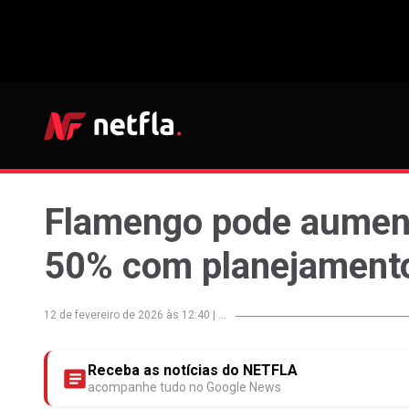
Flamengo pode aument
50% com planejamento
12 de fevereiro de 2026 às 12:40
|
...
Receba as notícias do NETFLA
acompanhe tudo no Google News