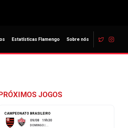
os
Estatísticas Flamengo
Sobre nós
PRÓXIMOS JOGOS
CAMPEONATO BRASILEIRO
09/08
19h30
DOMINGO
|
...