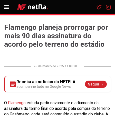
Flamengo planeja prorrogar por
mais 90 dias assinatura do
acordo pelo terreno do estádio
25 de março de 2025 às 08:20
|
...
Receba as notícias do NETFLA
Seguir →
acompanhe tudo no Google News
O
Flamengo
estuda pedir novamente o adiamento da
assinatura do termo final do acordo pela compra do terreno
do Gasômetro, onde será construído o estádio do clube. A