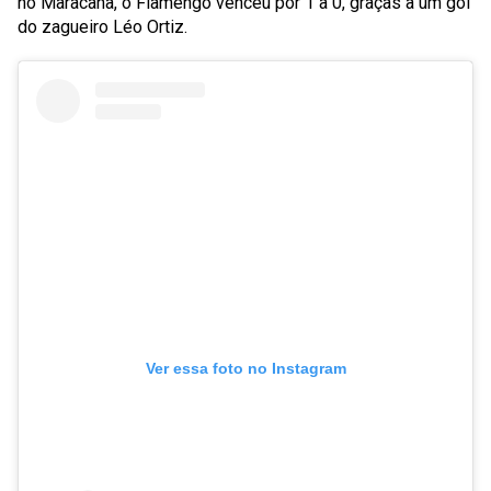
no Maracanã, o Flamengo venceu por 1 a 0, graças a um gol
do zagueiro Léo Ortiz.
Ver essa foto no Instagram