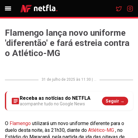
Flamengo lança novo uniforme
'diferentão' e fará estreia contra
o Atlético-MG
31 de julho de 2025 às 11:30
|
...
Receba as notícias do NETFLA
Seguir →
acompanhe tudo no Google News
O
Flamengo
utilizará um novo uniforme diferente para o
duelo desta noite, às 21h30, diante do
Atlético-MG
, no
Estádio do Maracanã, pela partida de ida das oitavas de