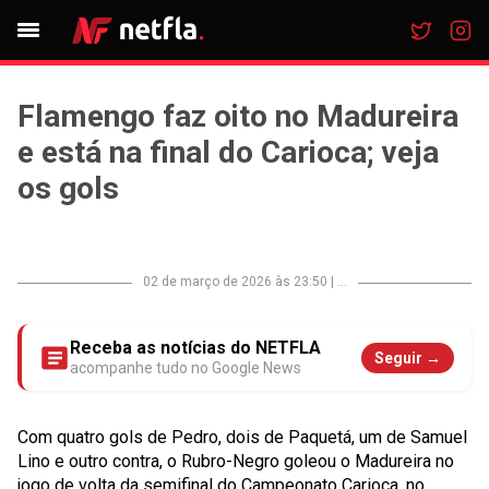
Flamengo faz oito no Madureira
e está na final do Carioca; veja
os gols
02 de março de 2026 às 23:50
|
...
Receba as notícias do NETFLA
Seguir →
acompanhe tudo no Google News
Com quatro gols de Pedro, dois de Paquetá, um de Samuel
Lino e outro contra, o Rubro-Negro goleou o Madureira no
jogo de volta da semifinal do Campeonato Carioca, no