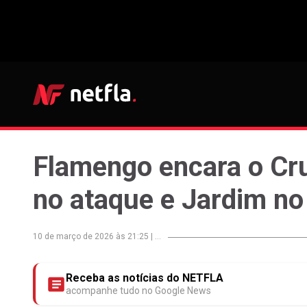
Flamengo encara o Cr
no ataque e Jardim n
10 de março de 2026 às 21:25
|
...
Receba as notícias do NETFLA
acompanhe tudo no Google News