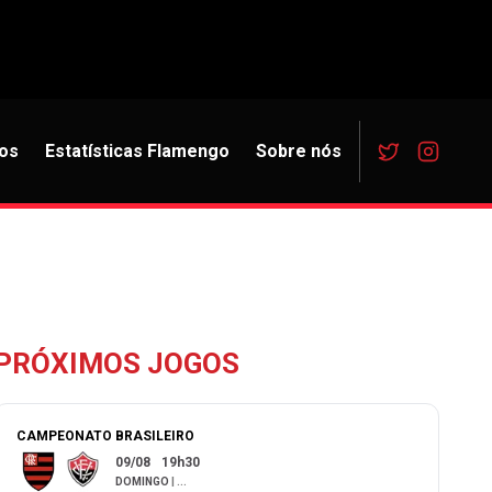
os
Estatísticas Flamengo
Sobre nós
PRÓXIMOS JOGOS
CAMPEONATO BRASILEIRO
09/08
19h30
DOMINGO
|
...