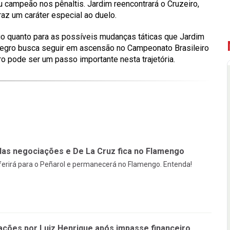
u campeão nos pênaltis. Jardim reencontrará o Cruzeiro,
az um caráter especial ao duelo.
go quanto para as possíveis mudanças táticas que Jardim
-negro busca seguir em ascensão no Campeonato Brasileiro
ro pode ser um passo importante nesta trajetória.
das negociações e De La Cruz fica no Flamengo
sferirá para o Peñarol e permanecerá no Flamengo. Entenda!
ções por Luiz Henrique após impasse financeiro