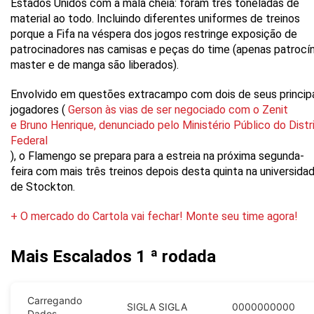
Estados Unidos com a mala cheia: foram três toneladas de
material ao todo. Incluindo diferentes uniformes de treinos
porque a Fifa na véspera dos jogos restringe exposição de
patrocinadores nas camisas e peças do time (apenas patrocín
master e de manga são liberados).
Envolvido em questões extracampo com dois de seus princip
jogadores (
Gerson às vias de ser negociado com o Zenit
e Bruno Henrique, denunciado pelo Ministério Público do Distr
Federal
), o Flamengo se prepara para a estreia na próxima segunda-
feira com mais três treinos depois desta quinta na universida
de Stockton.
+ O mercado do Cartola vai fechar! Monte seu time agora!
Mais Escalados
1 ª rodada
Carregando
SIGLA
SIGLA
0000000000
Dados...
......