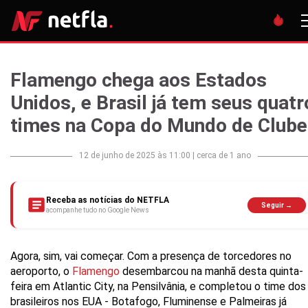
Flamengo chega aos Estados
Unidos, e Brasil já tem seus quatr
times na Copa do Mundo de Club
12 de junho de 2025 às 11:00
|
cerca de 1 ano
Receba as notícias do NETFLA
Seguir →
acompanhe tudo no Google News
Agora, sim, vai começar. Com a presença de torcedores no
aeroporto, o
Flamengo
desembarcou na manhã desta quinta-
feira em Atlantic City, na Pensilvânia, e completou o time dos
brasileiros nos EUA - Botafogo, Fluminense e Palmeiras já