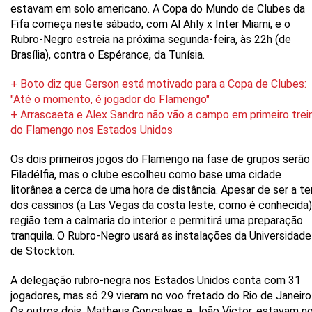
estavam em solo americano. A Copa do Mundo de Clubes da
Fifa começa neste sábado, com Al Ahly x Inter Miami, e o
Rubro-Negro estreia na próxima segunda-feira, às 22h (de
Brasília), contra o Espérance, da Tunísia.
+ Boto diz que Gerson está motivado para a Copa de Clubes:
"Até o momento, é jogador do Flamengo"
+ Arrascaeta e Alex Sandro não vão a campo em primeiro trei
do Flamengo nos Estados Unidos
Os dois primeiros jogos do Flamengo na fase de grupos serão
Filadélfia, mas o clube escolheu como base uma cidade
litorânea a cerca de uma hora de distância. Apesar de ser a te
dos cassinos (a Las Vegas da costa leste, como é conhecida)
região tem a calmaria do interior e permitirá uma preparação
tranquila. O Rubro-Negro usará as instalações da Universidade
de Stockton.
A delegação rubro-negra nos Estados Unidos conta com 31
jogadores, mas só 29 vieram no voo fretado do Rio de Janeiro
Os outros dois, Matheus Gonçalves e João Victor, estavam n