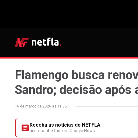
Flamengo busca renova
Sandro; decisão após 
16 de março de 2026 às 11:05
|
...
Receba as notícias do NETFLA
acompanhe tudo no Google News