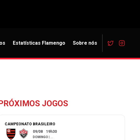
os
Estatísticas Flamengo
Sobre nós
PRÓXIMOS JOGOS
CAMPEONATO BRASILEIRO
09/08
19h30
DOMINGO
|
...