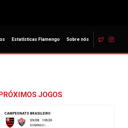
os
Estatísticas Flamengo
Sobre nós
PRÓXIMOS JOGOS
CAMPEONATO BRASILEIRO
09/08
19h30
DOMINGO
|
...