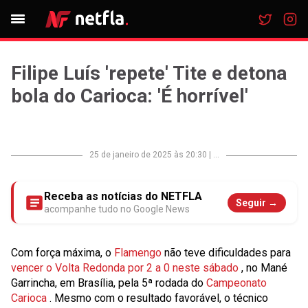
Filipe Luís 'repete' Tite e detona
bola do Carioca: 'É horrível'
25 de janeiro de 2025 às 20:30
|
...
Receba as notícias do NETFLA
Seguir →
acompanhe tudo no Google News
Com força máxima, o
Flamengo
não teve dificuldades para
vencer o Volta Redonda por 2 a 0 neste sábado
, no Mané
Garrincha, em Brasília, pela 5ª rodada do
Campeonato
Carioca
. Mesmo com o resultado favorável, o técnico