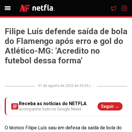
Filipe Luís defende saída de bola
do Flamengo após erro e gol do
Atlético-MG: 'Acredito no
futebol dessa forma'
01 de agosto de 2025 às 00:55
|
...
Receba as notícias do NETFLA
Seguir →
acompanhe tudo no Google News
O técnico
Filipe Luís
saiu em defesa da saída de bola do