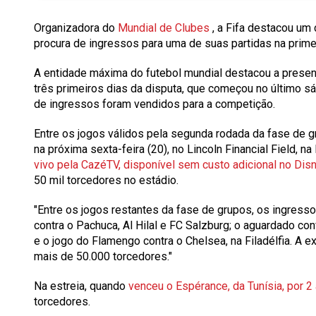
Organizadora do
Mundial de Clubes
, a Fifa destacou um 
procura de ingressos para uma de suas partidas na prime
A entidade máxima do futebol mundial destacou a prese
três primeiros dias da disputa, que começou no último s
de ingressos foram vendidos para a competição.
Entre os jogos válidos pela segunda rodada da fase de g
na próxima sexta-feira (20), no Lincoln Financial Field, na 
vivo pela CazéTV, disponível sem custo adicional no Di
50
mil torcedores no estádio.
"Entre os jogos restantes da fase de grupos, os ingress
contra o Pachuca, Al Hilal e FC Salzburg; o aguardado co
e o jogo do Flamengo contra o Chelsea, na Filadélfia. A e
mais de 50.000 torcedores."
Na estreia, quando
venceu o Espérance, da Tunísia, por 2
torcedores.