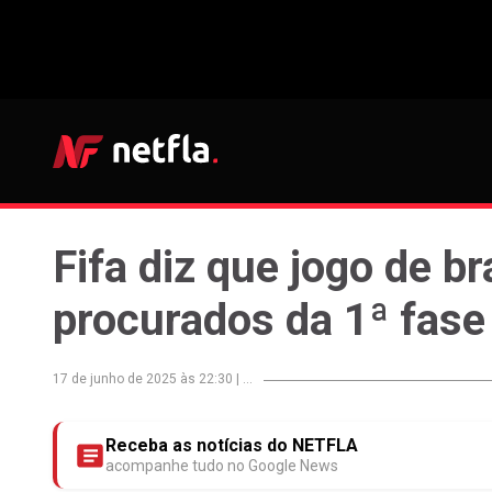
Fifa diz que jogo de b
procurados da 1ª fase 
17 de junho de 2025 às 22:30
|
...
Receba as notícias do NETFLA
acompanhe tudo no Google News