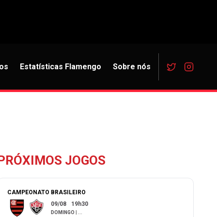
os
Estatísticas Flamengo
Sobre nós
PRÓXIMOS JOGOS
CAMPEONATO BRASILEIRO
09/08
19h30
DOMINGO
|
...