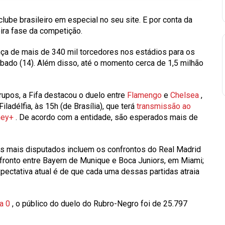
clube brasileiro em especial no seu site. E por conta da
ira fase da competição.
nça de mais de
340
mil torcedores nos estádios para os
ábado (14). Além disso, até o momento cerca de
1,5
milhão
rupos, a Fifa destacou o duelo entre
Flamengo
e
Chelsea
,
Filadélfia, às 15h (de Brasília), que terá
transmissão ao
sney+
. De acordo com a entidade, são esperados mais de
os mais disputados incluem os confrontos do Real Madrid
nfronto entre Bayern de Munique e Boca Juniors, em Miami;
xpectativa atual é de que cada uma dessas partidas atraia
 a 0
, o público do duelo do Rubro-Negro foi de
25.797