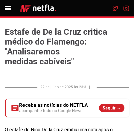
Estafe de De la Cruz critica
médico do Flamengo:
"Analisaremos
medidas cabíveis"
22 de julho de 2025 às 23:31
|
...
Receba as notícias do NETFLA
Seguir →
acompanhe tudo no Google News
O estafe de Nico De la Cruz emitiu uma nota após o