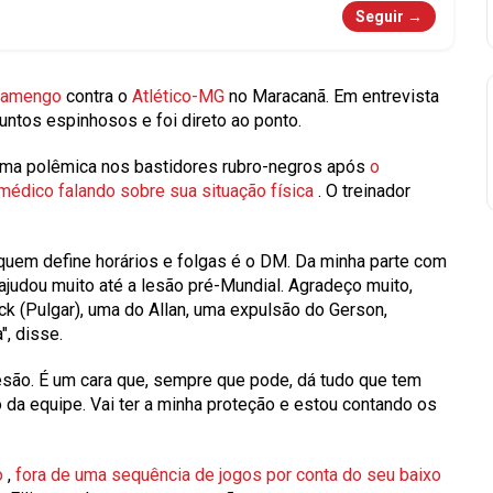
Seguir →
lamengo
contra o
Atlético-MG
no Maracanã. Em entrevista
untos espinhosos e foi direto ao ponto.
ltima polêmica nos bastidores rubro-negros após
o
dico falando sobre sua situação física
. O treinador
quem define horários e folgas é o DM. Da minha parte com
 ajudou muito até a lesão pré-Mundial. Agradeço muito,
ck (Pulgar), uma do Allan, uma expulsão do Gerson,
", disse.
a lesão. É um cara que, sempre que pode, dá tudo que tem
ço da equipe. Vai ter a minha proteção e estou contando os
o
,
fora de uma sequência de jogos por conta do seu baixo