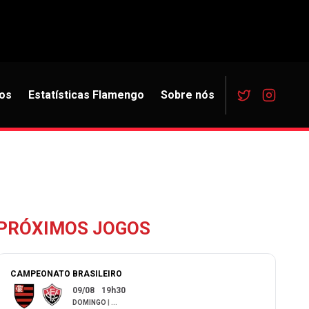
os
Estatísticas Flamengo
Sobre nós
PRÓXIMOS JOGOS
CAMPEONATO BRASILEIRO
09/08
19h30
DOMINGO
|
...