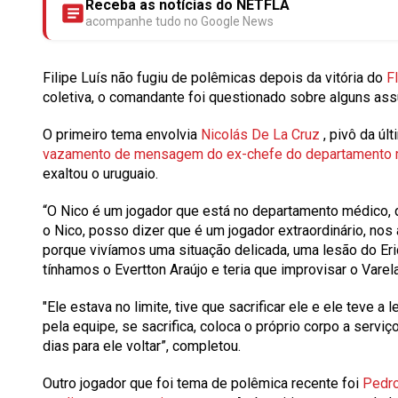
Receba as notícias do NETFLA
acompanhe tudo no Google News
Filipe Luís
não fugiu de polêmicas depois da vitória do
F
coletiva, o comandante foi questionado sobre alguns ass
O primeiro tema envolvia
Nicolás De La Cruz
, pivô da ú
vazamento de mensagem do ex-chefe do departamento mé
exaltou o uruguaio.
“O Nico é um jogador que está no departamento médico, 
o Nico, posso dizer que é um jogador extraordinário, nos
porque vivíamos uma situação delicada, uma lesão do Eri
tínhamos o Evertton Araújo e teria que improvisar o Varela
"Ele estava no limite, tive que sacrificar ele e ele teve 
pela equipe, se sacrifica, coloca o próprio corpo a servi
dias para ele voltar”, completou.
Outro jogador que foi tema de polêmica recente foi
Pedr