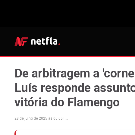
De arbitragem a 'cornet
Luís responde assunt
vitória do Flamengo
28 de julho de 2025 às 00:05
|
...