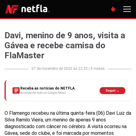
Davi, menino de 9 anos, visita a
Gávea e recebe camisa do
FlaMaster
07 de novembro de 2025 às 22:25
|
9 meses
Receba as notícias do NETFLA
Seguir →
acompanhe tudo no Google News
O Flamengo recebeu na última quinta-feira (06) Davi Luiz da
Silva Ramilo Vieira, um menino de apenas 9 anos
diagnosticado com câncer no cérebro. A visita ocorreu na
Gávea, sede do clube, e foi marcada por momentos