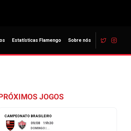
os
Estatísticas Flamengo
Sobre nós
PRÓXIMOS JOGOS
CAMPEONATO BRASILEIRO
09/08
19h30
DOMINGO
|
...