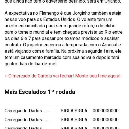
que ainda não tem o adversário definido, será em Orlando.
A expectativa no Flamengo é que Jorginho também esteja
nesse voo para os Estados Unidos. O volante tem um
acerto encaminhado para ser o grande reforço do clube
para o torneio mundial e tem chegada prevista ao Rio entre
os dias 6 e 7 para passar por exames médicos e assinar
contrato. O jogador encerrou a temporada com o Arsenal e
está viajando com a família. Na próxima segunda-feira, ele
tem um casamento marcado com sua noiva e depois terá
quatro dias de lua-de-mel.
+ O mercado do Cartola vai fechar! Monte seu time agora!
Mais Escalados
1 ª rodada
Carregando Dados...
......
SIGLA
SIGLA
0000000000
Carregando Dados...
......
SIGLA
SIGLA
0000000000
Carregando Dados...
......
SIGLA
SIGLA
0000000000