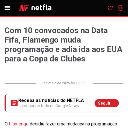
Com 10 convocados na Data
Fifa, Flamengo muda
programação e adia ida aos EUA
para a Copa de Clubes
30 de maio de 2025 às 18:55
|
...
Receba as notícias do NETFLA
Seguir →
acompanhe tudo no Google News
O
Flamengo
decidiu fazer uma mudança na programação